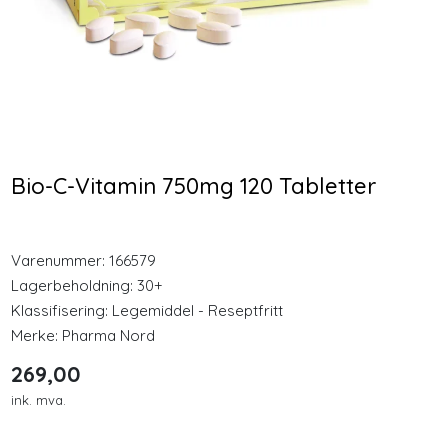
Longevity
-25 %
-25 %
Nyheter
Femarelle Recharge 50+
Optimal Nordic Nutrition
56 Kapsler
Kreatin Monohydrat
Inspirasjon
500g
373,00
319,00
Bio-C-Vitamin 750mg 120 Tabletter
Merker
279,75
239,25
Kjøp
Kjøp
Legemidler
Varenummer:
166579
Lagerbeholdning:
30+
Klassifisering:
Legemiddel - Reseptfritt
Merke:
Pharma Nord
269,00
ink. mva.