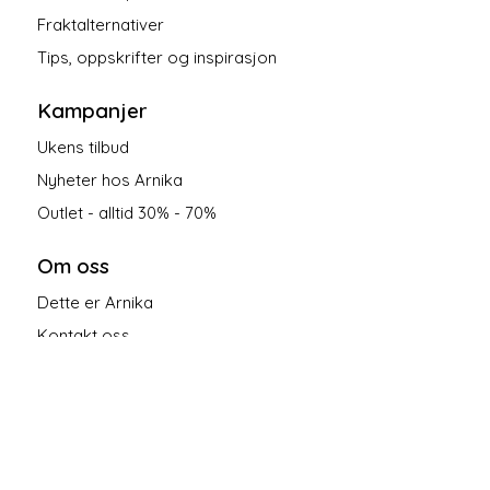
Fraktalternativer
Tips, oppskrifter og inspirasjon
Kampanjer
Ukens tilbud
Nyheter hos Arnika
Outlet - alltid 30% - 70%
Om oss
Dette er Arnika
Kontakt oss
Salgsbetingelser
Personvern
Følg oss på sosiale medier!