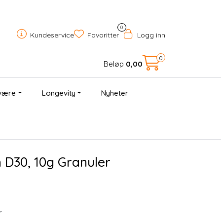
0
Kundeservice
Favoritter
Logg inn
0
Beløp
0,00
være
Longevity
Nyheter
×
 D30, 10g Granuler
r