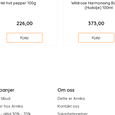
Hel hvit pepper 100g
Wildrose Harmonising Bo
(Hudolje) 100ml
226,00
373,00
Kjøp
Kjøp
panjer
Om oss
tilbud
Dette er Arnika
er hos Arnika
Kontakt oss
 - alltid 30% - 70%
Salgsbetingelser