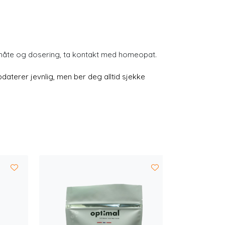
småte og dosering, ta kontakt med homeopat.
aterer jevnlig, men ber deg alltid sjekke
Plantf
Va