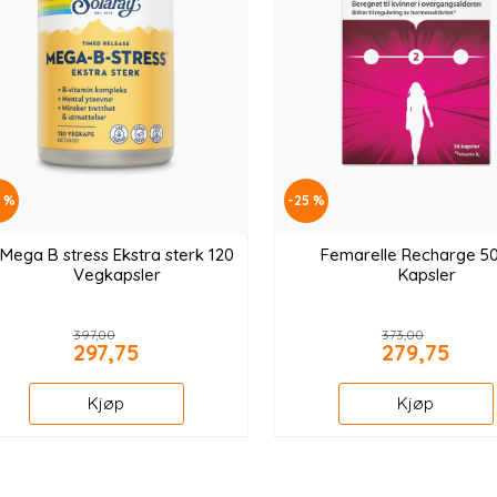
5 %
-25 %
Mega B stress Ekstra sterk 120
Femarelle Recharge 5
Vegkapsler
Kapsler
397,00
373,00
297,75
279,75
Kjøp
Kjøp