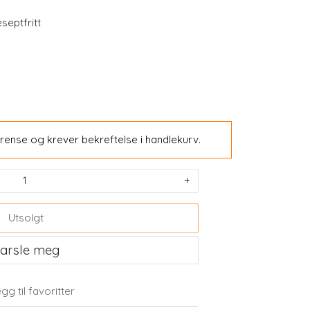
septfritt
rense og krever bekreftelse i handlekurv.
iVegan B12) 100
Plantforce Synergy Protein Naturell
+
ter
400g Pulver
Utsolgt
349,00
arsle meg
Kjøp
gg til favoritter