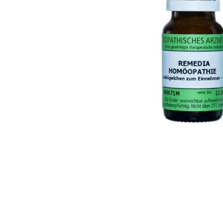
Arnika 25g Salve
Psy
199,00
Kjøp