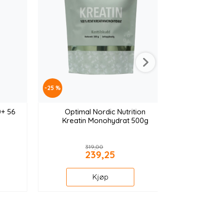
-25 %
0+ 56
Optimal Nordic Nutrition
Kreatin Monohydrat 500g
319,00
239,25
Kjøp