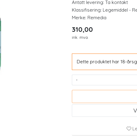
Antatt levering: Ta kontakt
Klassifisering:
Legemiddel - Re
Merke:
Remedia
310,00
ink. mva.
Dette produktet har 18-årsg
llium Husk - Loppefrøskall
OmniVita B12 (tidl Omn
-
ØKOLOGISK 250g
sugetablet
207,00
293,00
V
Kjøp
Kjøp
Le