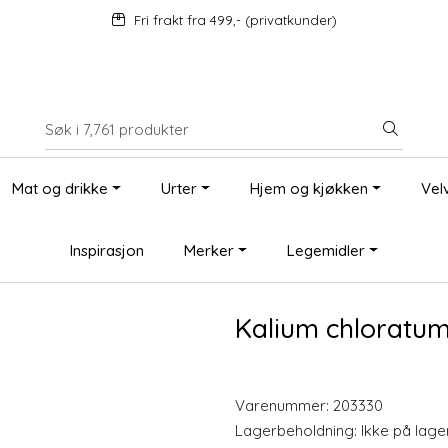
Fri frakt fra 499,- (privatkunder)
Mat og drikke
Urter
Hjem og kjøkken
Vel
Inspirasjon
Merker
Legemidler
Kalium chloratum
Varenummer:
203330
Lagerbeholdning:
Ikke på lage