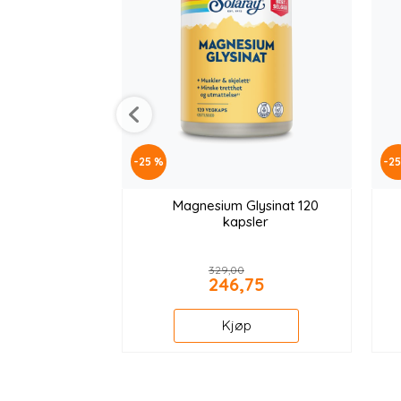
-25 %
-2
Magnesium Glysinat 120
kapsler
329,00
246,75
Kjøp