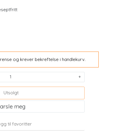
septfritt
rense og krever bekreftelse i handlekurv.
3 med K2 60
Arnika 25g Salve
+
r
Utsolgt
199,00
arsle meg
Kjøp
gg til favoritter