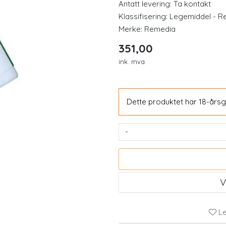
Antatt levering: Ta kontakt
Klassifisering:
Legemiddel - Re
Merke:
Remedia
351,00
ink. mva.
Dette produktet har 18-årsg
mg, 60 kapsler
Bio Life Vitamin D
-
Vegkapsle
302,00
348,00
226,50
V
Kjøp
Kjøp
Le