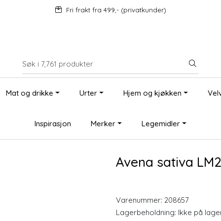
Fri frakt fra 499,- (privatkunder)
Mat og drikke
Urter
Hjem og kjøkken
Vel
Inspirasjon
Merker
Legemidler
Avena sativa LM2
Varenummer:
208657
Lagerbeholdning:
Ikke på lage