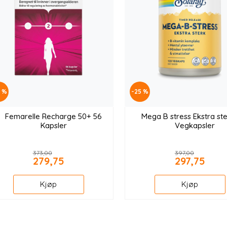
5 %
-25 %
Femarelle Recharge 50+ 56
Mega B stress Ekstra st
Kapsler
Vegkapsler
373,00
397,00
279,75
297,75
Kjøp
Kjøp