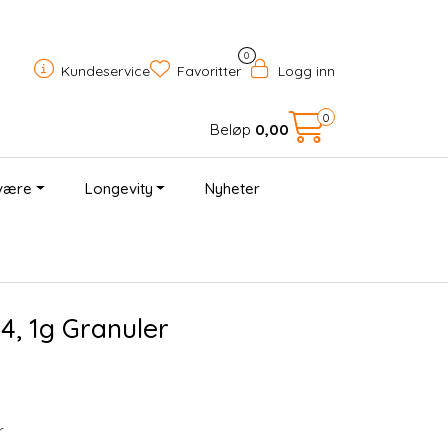
0
Kundeservice
Favoritter
Logg inn
0
Beløp
0,00
være
Longevity
Nyheter
×
4, 1g Granuler
r