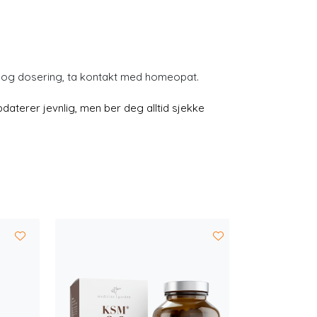
e og dosering, ta kontakt med homeopat.
aterer jevnlig, men ber deg alltid sjekke
-25 %
Optim
Kreat