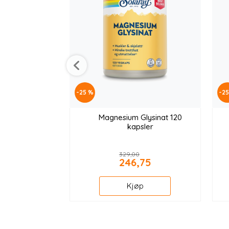
-25 %
-2
Magnesium Glysinat 120
kapsler
329,00
246,75
Kjøp