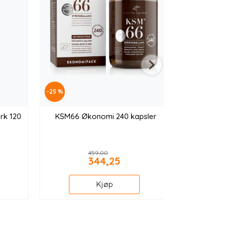
-25 %
erk 120
KSM66 Økonomi 240 kapsler
459,00
344,25
Kjøp