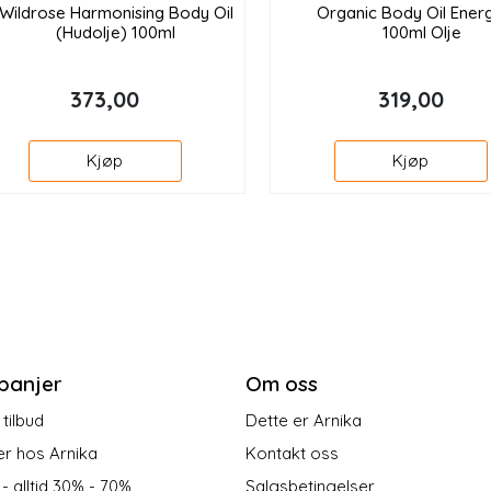
Wildrose Harmonising Body Oil
Organic Body Oil Energ
(Hudolje) 100ml
100ml Olje
373,00
319,00
Kjøp
Kjøp
panjer
Om oss
tilbud
Dette er Arnika
er hos Arnika
Kontakt oss
 - alltid 30% - 70%
Salgsbetingelser