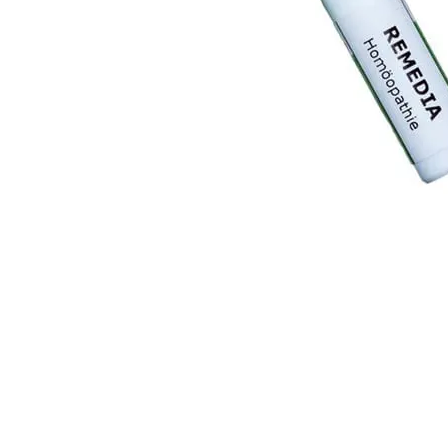
-25 %
CDS22-formula (Vivomixx) 450
NAC 600 
Milliarder bakterier 12 x 4,4g sachet
536,00
Kjøp