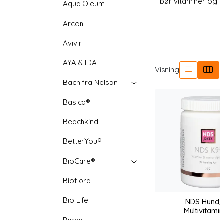
bør vitaminer og 
Aqua Oleum
Arcon
Avivir
AYA & IDA
Visning
Bach fra Nelson
Basica®
Beachkind
BetterYou®
BioCare®
Bioflora
Bio Life
NDS Hund
Multivitam
Biona