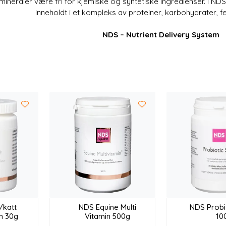
mineraler være fri for kjemiske og syntetiske ingredienser. I NDS
inneholdt i et kompleks av proteiner, karbohydrater, f
NDS – Nutrient Delivery System
/katt
NDS Equine Multi
NDS Probi
in 30g
Vitamin 500g
10