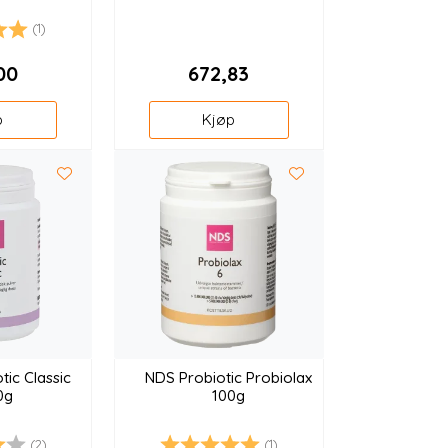
(1)
arakter:
.0 av 5 mulige
00
672,83
p
Kjøp
tic Classic
NDS Probiotic Probiolax
0g
100g
(2)
(1)