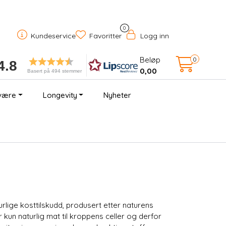
0
Kundeservice
Favoritter
Logg inn
Beløp
0
4.8
0,00
Basert på 494 stemmer
være
Longevity
Nyheter
rlige kosttilskudd, produsert etter naturens
kun naturlig mat til kroppens celler og derfor