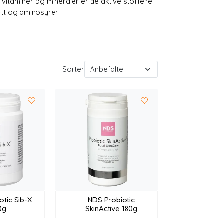
 vitaminer og mineraler er de aktive stoffene
ett og aminosyrer.
Sorter
otic Sib-X
NDS Probiotic
0g
SkinActive 180g