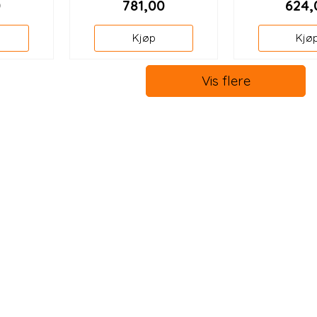
0
781,00
624,
Kjøp
Kjø
Vis flere