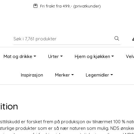
Fri frakt fra 499,- (privatkunder)
Mat og drikke
Urter
Hjem og kjøkken
Vel
Inspirasjon
Merker
Legemidler
ition
sttilskudd er forsket frem på produksjon av tilnærmet 100 % natu
aturlige produkter som er så nær naturen som mulig. NDS ønsker 