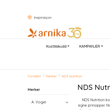
Skip to main content
Inspirasjon
Kosttilskudd
KAMPANJER
Forsiden
Merker
NDS Nutrition
NDS Nutr
Merker
NDS Nutrition ko
A. Vogel
egne prinsipper. N