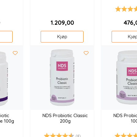
K
5
0
1.209,00
476,
Kjøp
Kjø
otic
NDS Probiotic Classic
NDS Probio
e 100g
200g
10
(4)