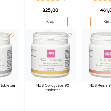
Karakter:
4.5 av 5 mulige
K
4
9
825,00
461,
Kjøp
Kjø
tabletter
NDS Cordyceps 90
NDS Reishi 9
tabletter