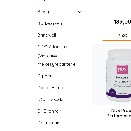
Biosym
189,0
Bodøsalven
Kjøp
Bringwell
CDS22-formula
(Vivomixx
melkesyrebakterier
Clipper
Dandy Blend
DCG tilskudd
NDS Probi
Dr. Bronner
Performanc
Dr. Enzmann