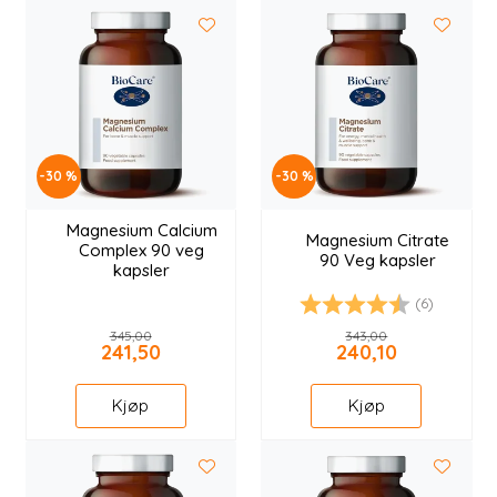
Longevity
Nyheter
Inspirasjon
-30 %
-30 %
Merker
Magnesium Calcium
Magnesium Citrate
Complex 90 veg
90 Veg kapsler
kapsler
Legemidler
(6)
Karakter:
4.8 av 5 mulige
345,00
343,00
241,50
240,10
Kjøp
Kjøp