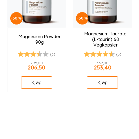
-30 %
-30 %
Magnesium Taurate
Magnesium Powder
(L-taurin) 60
90g
Vegkapsler
(3)
(5)
Karakter:
3.7 av 5 mulige
Karakter:
4.6 av 5 mulige
295,00
362,00
206,50
253,40
Kjøp
Kjøp