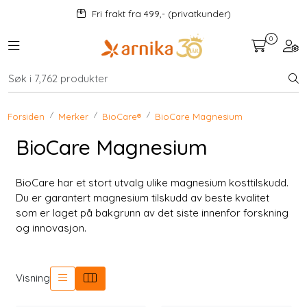
Skip to main content
Fri frakt fra 499,- (privatkunder)
0
Toggle navigation
Togg
Kosttilskudd
KAMPANJER
Forsiden
Merker
BioCare®
BioCare Magnesium
BioCare Magnesium
Mat og drikke
BioCare har et stort utvalg ulike magnesium kosttilskudd.
Urter
Du er garantert magnesium tilskudd av beste kvalitet
som er laget på bakgrunn av det siste innenfor forskning
Hjem og kjøkken
og innovasjon.
Velvære
Visning