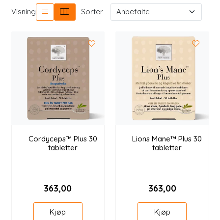
Longevity
Visning
Sorter
Nyheter
Inspirasjon
Merker
Legemidler
Cordyceps™ Plus 30
Lions Mane™ Plus 30
tabletter
tabletter
363,00
363,00
Kjøp
Kjøp