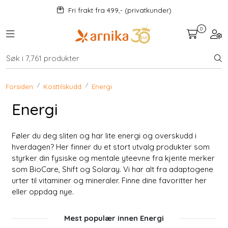
Skip to main content
Fri frakt fra 499,- (privatkunder)
0
Toggle navigation
Togg
Kosttilskudd
KAMPANJER
Forsiden
Kosttilskudd
Energi
Energi
Mat og drikke
Føler du deg sliten og har lite energi og overskudd i
Urter
hverdagen? Her finner du et stort utvalg produkter som
styrker din fysiske og mentale yteevne fra kjente merker
Hjem og kjøkken
som BioCare, Shift og Solaray. Vi har alt fra adaptogene
urter til vitaminer og mineraler. Finne dine favoritter her
eller oppdag nye.
Velvære
Mest populær innen Energi