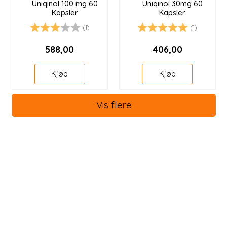
Uniqinol 100 mg 60
Uniqinol 30mg 60
Kapsler
Kapsler
(1)
(1)
Karakter:
3.0 av 5 mulige
Karakter:
5.0 av 5 mulige
588,00
406,00
Kjøp
Kjøp
Vis flere