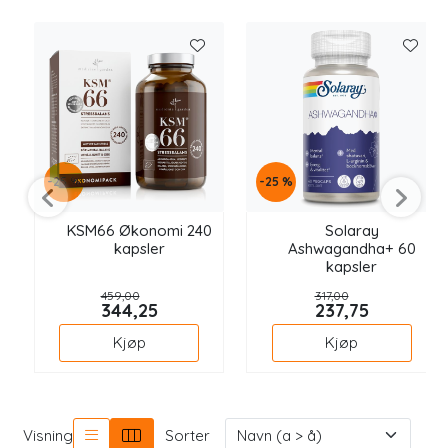
Longevity
Nyheter
Inspirasjon
-25 %
-25 %
Merker
KSM66 Økonomi 240
Solaray
Legemidler
kapsler
Ashwagandha+ 60
kapsler
459,00
317,00
344,25
237,75
Kjøp
Kjøp
Visning
Sorter