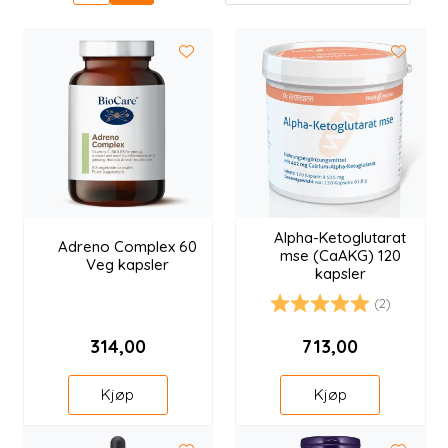
Alpha-Ketoglutarat
Adreno Complex 60
mse (CaAKG) 120
Veg kapsler
kapsler
(2)
Karakter:
5.0 av 5 mulige
314,00
713,00
Kjøp
Kjøp