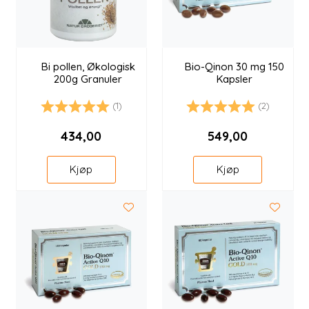
Bi pollen, Økologisk
Bio-Qinon 30 mg 150
200g Granuler
Kapsler
(1)
(2)
Karakter:
5.0 av 5 mulige
Karakter:
5.0 av 5 mulige
434,00
549,00
Kjøp
Kjøp