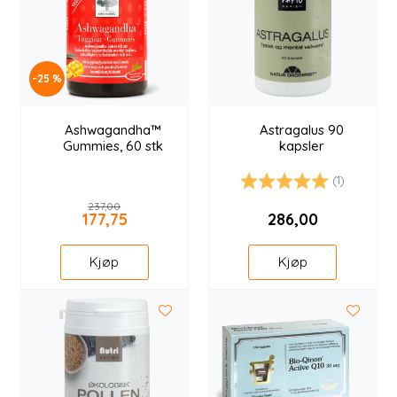
-25 %
Ashwagandha™
Astragalus 90
Gummies, 60 stk
kapsler
(1)
Karakter:
5.0 av 5 mulige
237,00
177,75
286,00
Kjøp
Kjøp