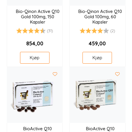
Bio-Qinon Active Q10
Bio-Qinon Active Q10
Gold 100mg, 150
Gold 100mg, 60
Kapsler
Kapsler
(31)
(2)
Karakter:
4.7 av 5 mulige
Karakter:
4.0 av 5 mulige
854,00
459,00
Kjøp
Kjøp
BioActive Q10
BioActive Q10