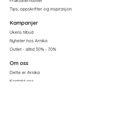
Fraktalternativer
Tips, oppskrifter og inspirasjon
Kampanjer
Ukens tilbud
Nyheter hos Arnika
Outlet - alltid 30% - 70%
Om oss
Dette er Arnika
Kontakt oss
Salgsbetingelser
Personvern
Følg oss på sosiale medier!