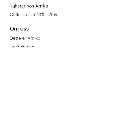
Nyheter hos Arnika
Outlet - alltid 30% - 70%
Om oss
Dette er Arnika
Kontakt oss
Salgsbetingelser
Personvern
Følg oss på sosiale medier!