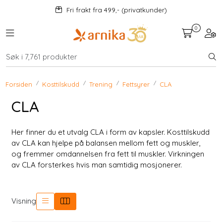
Skip to main content
Fri frakt fra 499,- (privatkunder)
0
Toggle navigation
Togg
Kosttilskudd
KAMPANJER
Forsiden
Kosttilskudd
Trening
Fettsyrer
CLA
CLA
Mat og drikke
Her finner du et utvalg CLA i form av kapsler. Kosttilskudd
Urter
av CLA kan hjelpe på balansen mellom fett og muskler,
og fremmer omdannelsen fra fett til muskler. Virkningen
Hjem og kjøkken
av CLA forsterkes hvis man samtidig mosjonerer.
Velvære
Visning