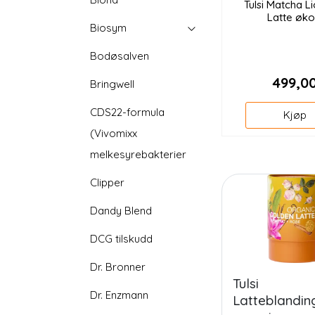
Tulsi Matcha L
Latte øk
Biosym
Bodøsalven
499,0
Bringwell
CDS22-formula
Kjøp
(Vivomixx
melkesyrebakterier
Clipper
Dandy Blend
DCG tilskudd
Dr. Bronner
Tulsi
Dr. Enzmann
Latteblanding