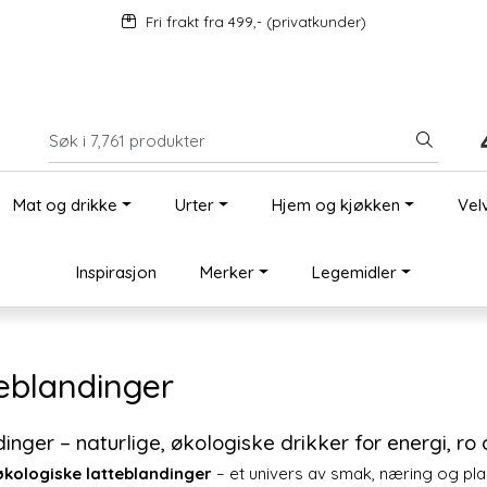
Fri frakt fra 499,- (privatkunder)
Mat og drikke
Urter
Hjem og kjøkken
Vel
Inspirasjon
Merker
Legemidler
teblandinger
dinger – naturlige, økologiske drikker for energi, ro
økologiske latteblandinger
– et univers av smak, næring og pla