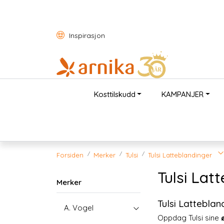
Skip to main content
Inspirasjon
Kosttilskudd
KAMPANJER
Forsiden
Merker
Tulsi
Tulsi Latteblandinger
Tulsi Lat
Merker
Tulsi Latteblan
A. Vogel
Oppdag Tulsi sine