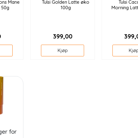
ions Mane
Tulsi Golden Latte øko
Tulsi Ca
o 50g
100g
Morning Lat
0
399,00
399,
Kjøp
Kjø
er for