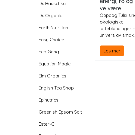
energi, ro og
Dr. Hauschka
velvære
Oppdag Tulsi sin
Dr. Organic
økologiske
Earth Nutrition
latteblandinger –
univers av smak
Easy Choice
og plantemagi. S
kombinerer tradi
Les mer
Eco Gang
ayurvedisk kunn
med moderne
Egyptian Magic
superingrediens
matcha, gurkeme
Elm Organics
adaptogene sop
English Tea Shop
urter, og gir deg
lattedrikker som
Epinutrics
både kropp og s
helt uten kunstig
Greenish Epsom Salt
tilsetninger.
Ester-C