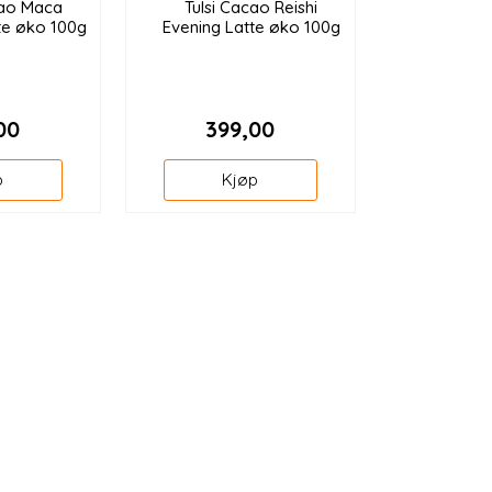
cao Maca
Tulsi Cacao Reishi
te øko 100g
Evening Latte øko 100g
00
399,00
p
Kjøp