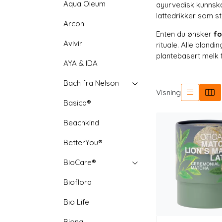
Aqua Oleum
ayurvedisk kunns
lattedrikker som st
Arcon
Enten du ønsker
fo
Avivir
rituale. Alle bland
plantebasert melk f
AYA & IDA
Bach fra Nelson
Visning
Basica®
Beachkind
BetterYou®
BioCare®
Bioflora
Bio Life
Biona