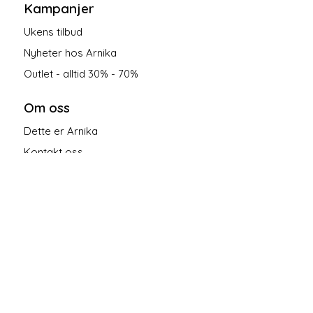
Kampanjer
Ukens tilbud
Nyheter hos Arnika
Outlet - alltid 30% - 70%
Om oss
Dette er Arnika
Kontakt oss
Salgsbetingelser
Personvern
Følg oss på sosiale medier!