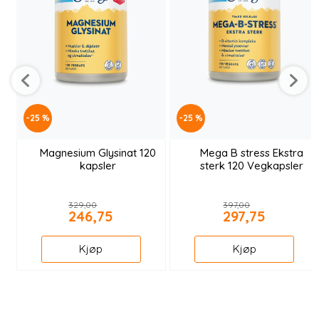
-25 %
-25 %
Magnesium Glysinat 120
Mega B stress Ekstra
kapsler
sterk 120 Vegkapsler
329,00
397,00
246,75
297,75
Kjøp
Kjøp