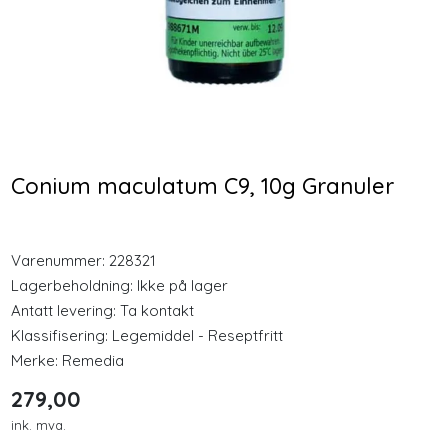
Longevity
Nyheter
Cocosa MCT Energy Oil
Nozovent 2 stk medium
500ml Olje
nesebøyle
Inspirasjon
328,00
128,00
Conium maculatum C9, 10g Granuler
Merker
Kjøp
Kjøp
Legemidler
Varenummer:
228321
Lagerbeholdning:
Ikke på lager
Antatt levering: Ta kontakt
Klassifisering:
Legemiddel - Reseptfritt
Merke:
Remedia
279,00
ink. mva.