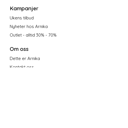
Kampanjer
Ukens tilbud
Nyheter hos Arnika
Outlet - alltid 30% - 70%
Om oss
Dette er Arnika
Kontakt oss
Salgsbetingelser
Personvern
Følg oss på sosiale medier!