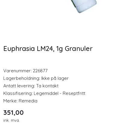
Longevity
Nyheter
GPH Rødkløver
Plantforce Synergy
Fytoøstrogen 30
Protein Vanilje 400g
Inspirasjon
Kapsler
Pulver
Euphrasia LM24, 1g Granuler
353,00
349,00
Merker
Varenummer:
226877
Kjøp
Kjøp
Legemidler
Lagerbeholdning:
Ikke på lager
Antatt levering: Ta kontakt
Klassifisering:
Legemiddel - Reseptfritt
Merke:
Remedia
351,00
ink. mva.