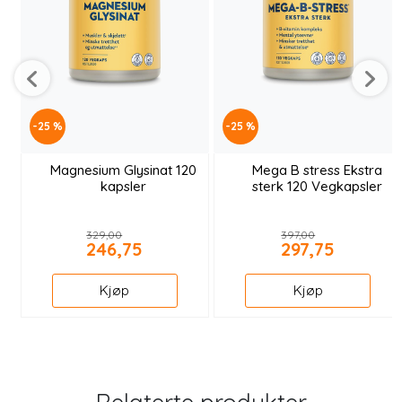
-25 %
-25 %
Magnesium Glysinat 120
Mega B stress Ekstra
kapsler
sterk 120 Vegkapsler
329,00
397,00
246,75
297,75
Kjøp
Kjøp