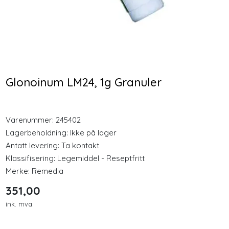
Longevity
Nyheter
Cocosa MCT Energy Oil
Nozovent 2 stk medium
500ml Olje
nesebøyle
Inspirasjon
Glonoinum LM24, 1g Granuler
328,00
128,00
Merker
Varenummer:
245402
Kjøp
Kjøp
Legemidler
Lagerbeholdning:
Ikke på lager
Antatt levering: Ta kontakt
Klassifisering:
Legemiddel - Reseptfritt
Merke:
Remedia
351,00
ink. mva.