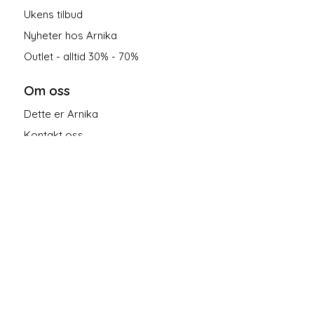
Ukens tilbud
Nyheter hos Arnika
Outlet - alltid 30% - 70%
Om oss
Dette er Arnika
Kontakt oss
Salgsbetingelser
Personvern
Følg oss på sosiale medier!