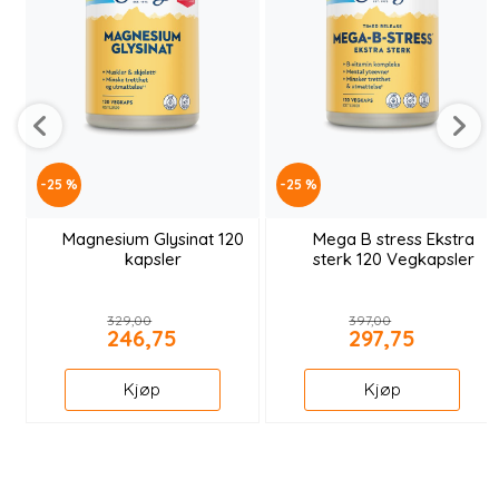
-25 %
-25 %
Magnesium Glysinat 120
Mega B stress Ekstra
kapsler
sterk 120 Vegkapsler
329,00
397,00
246,75
297,75
Kjøp
Kjøp