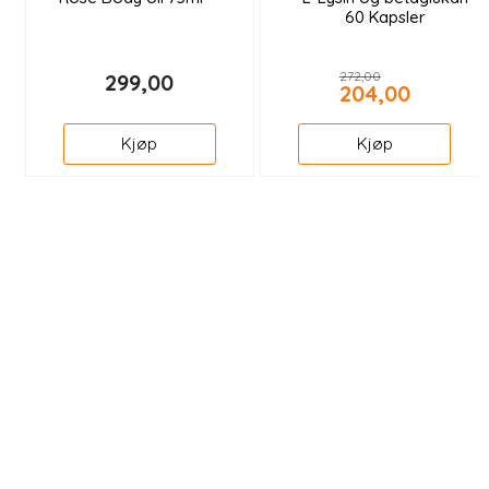
60 Kapsler
272,00
299,00
204,00
Kjøp
Kjøp