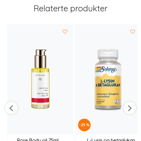
Relaterte produkter
-25 %
Rose Body oil 75ml
L-Lysin og betaglukan