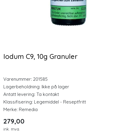
Longevity
Nyheter
Nozovent 2 stk medium
Plantforce Synergy
nesebøyle
Protein Vanilje 400g
Inspirasjon
Pulver
128,00
349,00
Iodum C9, 10g Granuler
Merker
Kjøp
Kjøp
Legemidler
Varenummer:
201585
Lagerbeholdning:
Ikke på lager
Antatt levering: Ta kontakt
Klassifisering:
Legemiddel - Reseptfritt
Merke:
Remedia
279,00
ink. mva.