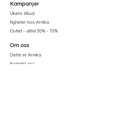
Kampanjer
Ukens tilbud
Nyheter hos Arnika
Outlet - alltid 30% - 70%
Om oss
Dette er Arnika
Kontakt oss
Salgsbetingelser
Personvern
Følg oss på sosiale medier!