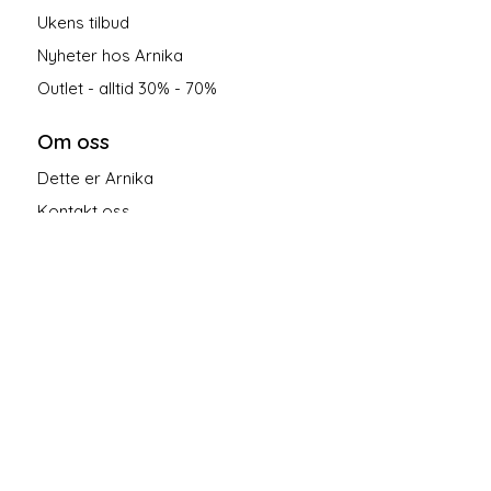
Ukens tilbud
Nyheter hos Arnika
Outlet - alltid 30% - 70%
Om oss
Dette er Arnika
Kontakt oss
Salgsbetingelser
Personvern
Følg oss på sosiale medier!