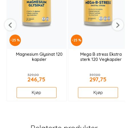
-25 %
-25 %
Magnesium Glysinat 120
Mega B stress Ekstra
kapsler
sterk 120 Vegkapsler
329,00
397,00
246,75
297,75
Kjøp
Kjøp