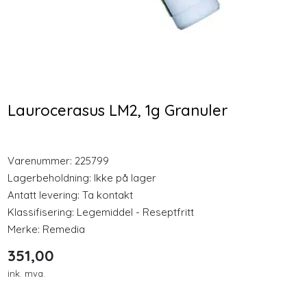
Longevity
Nyheter
Cocosa MCT Energy Oil
Nozovent 2 stk medium
500ml Olje
nesebøyle
Inspirasjon
Laurocerasus LM2, 1g Granuler
328,00
128,00
Merker
Varenummer:
225799
Kjøp
Kjøp
Legemidler
Lagerbeholdning:
Ikke på lager
Antatt levering: Ta kontakt
Klassifisering:
Legemiddel - Reseptfritt
Merke:
Remedia
351,00
ink. mva.