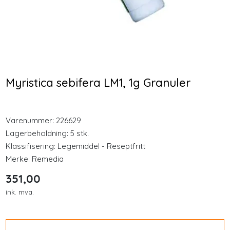
Longevity
-25 %
-25 %
Nyheter
KSM66 Økonomi 240
GPH Rødkløver
kapsler
Fytoøstrogen 30
Inspirasjon
Kapsler
Myristica sebifera LM1, 1g Granuler
459,00
353,00
Merker
344,25
264,75
Varenummer:
226629
Kjøp
Kjøp
Legemidler
Lagerbeholdning:
5 stk.
Klassifisering:
Legemiddel - Reseptfritt
Merke:
Remedia
351,00
ink. mva.