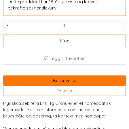
Dette produktet har 18-årsgrense og krever
bekreftelse i handlekurv.
-
+
Kjøp
Legg til favoritter
Beskrivelse
Omtaler
Myristica sebifera LM1, 1g Granuler er et homeopatisk
legemiddel. For mer informasjon om indikasjoner,
bruksmåte og dosering, ta kontakt med homeopat.
Vær oppmerksom på at produktets ingrediensliste,