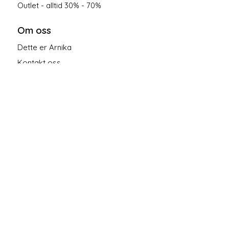
Outlet - alltid 30% - 70%
Om oss
Dette er Arnika
Kontakt oss
Salgsbetingelser
Personvern
Følg oss på sosiale medier!