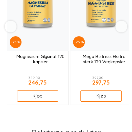
-25 %
-25 %
Magnesium Glysinat 120
Mega B stress Ekstra
kapsler
sterk 120 Vegkapsler
329,00
397,00
246,75
297,75
Kjøp
Kjøp