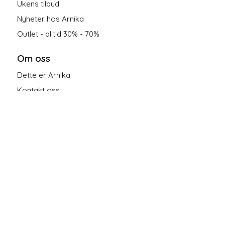
Ukens tilbud
Nyheter hos Arnika
Outlet - alltid 30% - 70%
Om oss
Dette er Arnika
Kontakt oss
Salgsbetingelser
Personvern
Følg oss på sosiale medier!