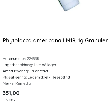
Longevity
Nyheter
Cocosa MCT Energy Oil
Nozovent 2 stk medium
Inspirasjon
500ml Olje
nesebøyle
Phytolacca americana LM18, 1g Granuler
328,00
128,00
Merker
Varenummer:
224538
Kjøp
Kjøp
Legemidler
Lagerbeholdning:
Ikke på lager
Antatt levering: Ta kontakt
Klassifisering:
Legemiddel - Reseptfritt
Merke:
Remedia
351,00
ink. mva.