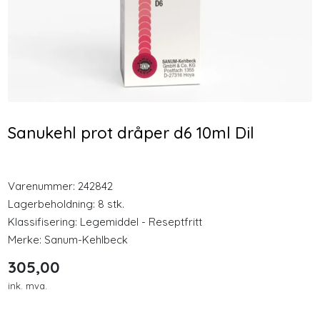
Longevity
Nyheter
Nozovent 2 stk medium
Plantforce Synergy
nesebøyle
Protein Vanilje 400g
Inspirasjon
Pulver
128,00
349,00
Sanukehl prot dråper d6 10ml Dil
Merker
Kjøp
Kjøp
Legemidler
Varenummer:
242842
Lagerbeholdning:
8 stk.
Klassifisering:
Legemiddel - Reseptfritt
Merke:
Sanum-Kehlbeck
305,00
ink. mva.