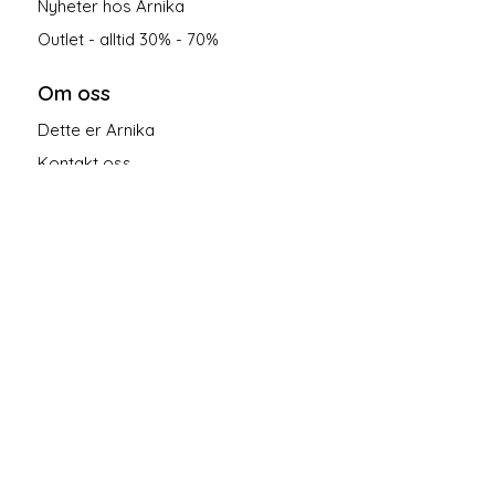
Nyheter hos Arnika
Outlet - alltid 30% - 70%
Om oss
Dette er Arnika
Kontakt oss
Salgsbetingelser
Personvern
Følg oss på sosiale medier!