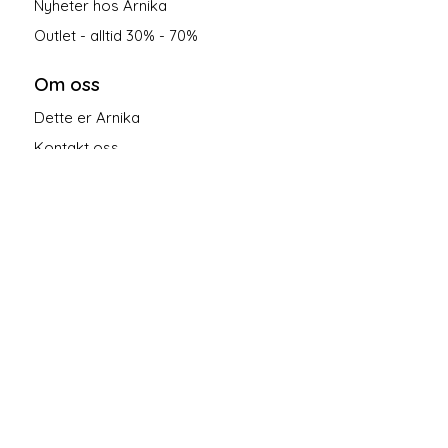
Nyheter hos Arnika
Outlet - alltid 30% - 70%
Om oss
Dette er Arnika
Kontakt oss
Salgsbetingelser
Personvern
Følg oss på sosiale medier!