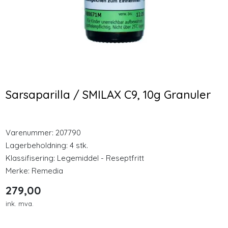
Longevity
Nyheter
KSM66 Økonomi 240
Optimal Nordic Nutrition
kapsler
Omega 3 + Vitamin D
Inspirasjon
120 kapsler
459,00
320,00
Sarsaparilla / SMILAX C9, 10g Granuler
Merker
Kjøp
Kjøp
Legemidler
Varenummer:
207790
Lagerbeholdning:
4 stk.
Klassifisering:
Legemiddel - Reseptfritt
Merke:
Remedia
279,00
ink. mva.