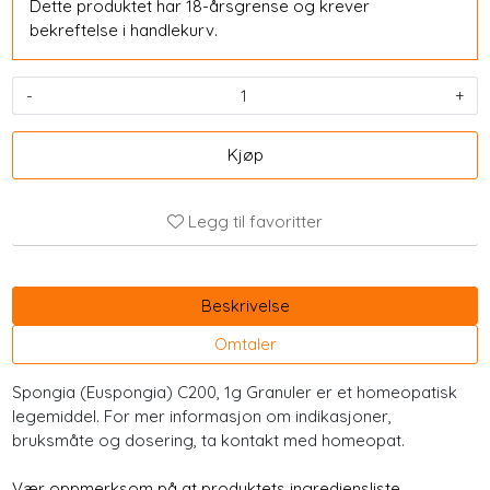
Dette produktet har 18-årsgrense og krever
bekreftelse i handlekurv.
-
+
Kjøp
Legg til favoritter
Beskrivelse
Omtaler
Spongia (Euspongia) C200, 1g Granuler er et homeopatisk
legemiddel. For mer informasjon om indikasjoner,
bruksmåte og dosering, ta kontakt med homeopat.
Vær oppmerksom på at produktets ingrediensliste,