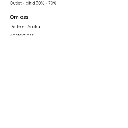
Outlet - alltid 30% - 70%
Om oss
Dette er Arnika
Kontakt oss
Salgsbetingelser
Personvern
Følg oss på sosiale medier!