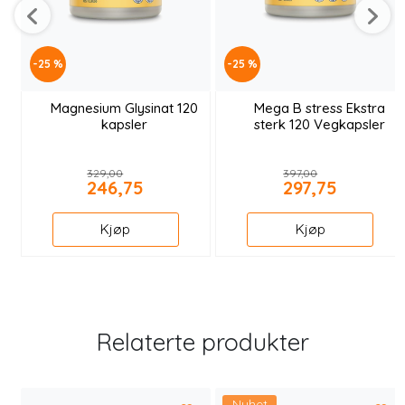
-25 %
-25 %
Magnesium Glysinat 120
Mega B stress Ekstra
kapsler
sterk 120 Vegkapsler
329,00
397,00
246,75
297,75
Kjøp
Kjøp
Relaterte produkter
Nyhet