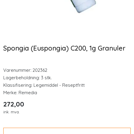
Longevity
Nyheter
Plantforce Synergy
CDS22-formula
Protein Vanilje 400g
(Vivomixx) 450 Milliarder
Inspirasjon
Pulver
bakterier 12 x 4,4g
Spongia (Euspongia) C200, 1g Granuler
sachet
349,00
536,00
Merker
Varenummer:
202362
Kjøp
Kjøp
Legemidler
Lagerbeholdning:
3 stk.
Klassifisering:
Legemiddel - Reseptfritt
Merke:
Remedia
272,00
ink. mva.