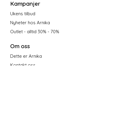
Kampanjer
Ukens tilbud
Nyheter hos Arnika
Outlet - alltid 30% - 70%
Om oss
Dette er Arnika
Kontakt oss
Salgsbetingelser
Personvern
Følg oss på sosiale medier!