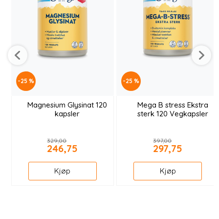
-25 %
-25 %
Magnesium Glysinat 120
Mega B stress Ekstra
kapsler
sterk 120 Vegkapsler
329,00
397,00
246,75
297,75
Kjøp
Kjøp