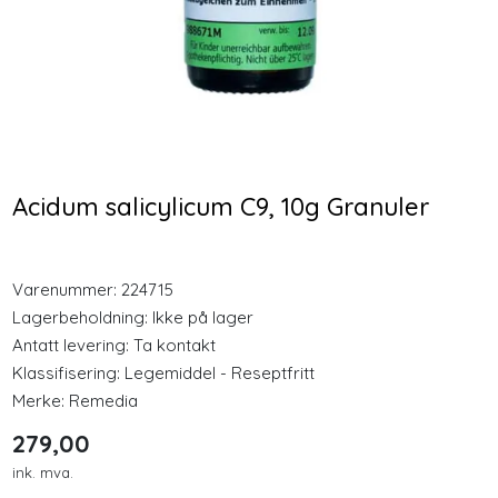
Longevity
-25 %
Nyheter
Optimal Nordic Nutrition
Ester-C Vitamin 1000mg
Omega 3 + Vitamin D
60 Tabletter
Inspirasjon
120 kapsler
320,00
313,00
Acidum salicylicum C9, 10g Granuler
Merker
240,00
Kjøp
Kjøp
Legemidler
Varenummer:
224715
Lagerbeholdning:
Ikke på lager
Antatt levering: Ta kontakt
Klassifisering:
Legemiddel - Reseptfritt
Merke:
Remedia
279,00
ink. mva.