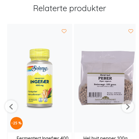
Relaterte produkter
-25 %
Fermentert Ingefær 400
Hel hvit pepper 100g