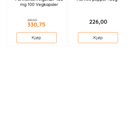
mg 100 Vegkapsler
441,00
226,00
330,75
Kjøp
Kjøp