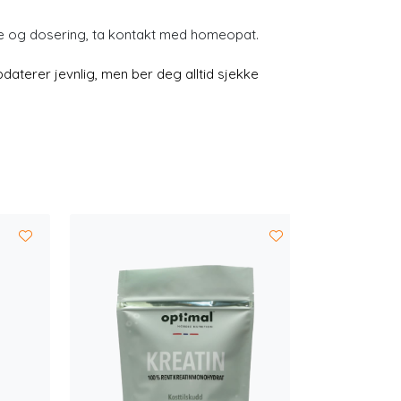
te og dosering, ta kontakt med homeopat.
aterer jevnlig, men ber deg alltid sjekke
-25 %
Sink 
1