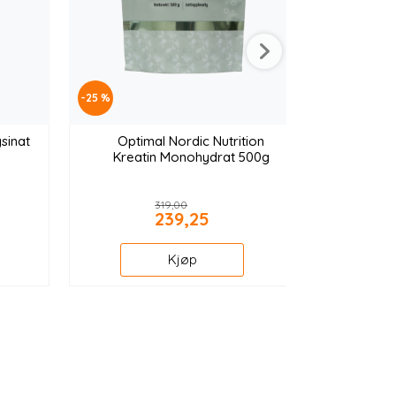
-25 %
sinat
Optimal Nordic Nutrition
Kreatin Monohydrat 500g
319,00
239,25
Kjøp