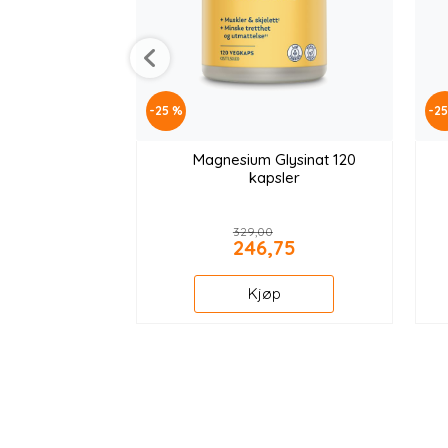
-25 %
-2
Magnesium Glysinat 120
kapsler
329,00
246,75
Kjøp