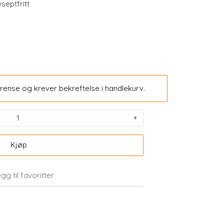
septfritt
rense og krever bekreftelse i handlekurv.
-25 %
+
omixx) 450
KSM66 Økonomi 240 kapsler
 x 4,4g sachet
Kjøp
459,00
344,25
gg til favoritter
Kjøp