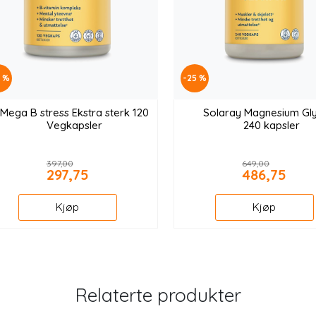
5 %
-25 %
Mega B stress Ekstra sterk 120
Solaray Magnesium Gly
Vegkapsler
240 kapsler
397,00
649,00
297,75
486,75
Kjøp
Kjøp
Relaterte produkter