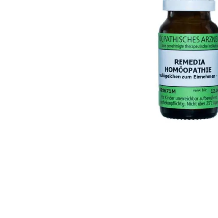
Cocosa MCT Energy Oil 500ml Olje
Nozovent
328,00
Kjøp