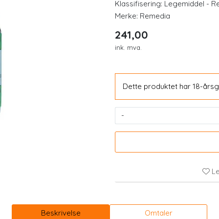
Klassifisering:
Legemiddel - Re
Merke:
Remedia
241,00
ink. mva.
Dette produktet har 18-årsg
-
 2 stk medium nesebøyle
CDS22-formula (Viv
Milliarder bakterier 12
128,00
536,00
Le
Kjøp
Kjøp
Beskrivelse
Omtaler