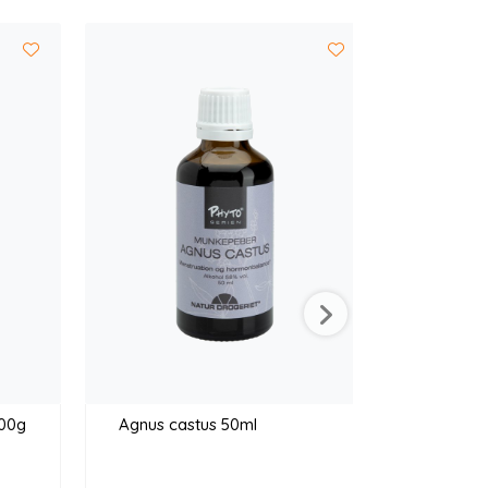
(cal
200g
Agnus castus 50ml