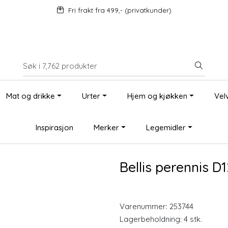
Fri frakt fra 499,- (privatkunder)
Mat og drikke
Urter
Hjem og kjøkken
Vel
Inspirasjon
Merker
Legemidler
Bellis perennis D
Varenummer:
253744
Lagerbeholdning:
4 stk.