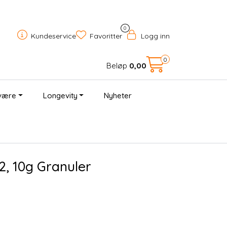
0
Kundeservice
Favoritter
Logg inn
0
Beløp
0,00
være
Longevity
Nyheter
×
12, 10g Granuler