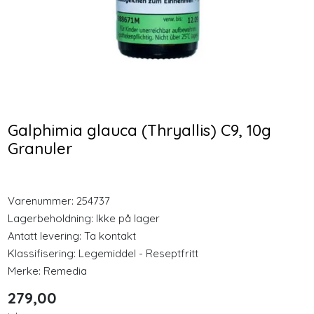
Longevity
-25 %
-25 %
Nyheter
KSM66 Økonomi 240
GPH Rødkløver
kapsler
Fytoøstrogen 30
Inspirasjon
Kapsler
459,00
353,00
Galphimia glauca (Thryallis) C9, 10g
Merker
344,25
264,75
Granuler
Kjøp
Kjøp
Legemidler
Varenummer:
254737
Lagerbeholdning:
Ikke på lager
Antatt levering: Ta kontakt
Klassifisering:
Legemiddel - Reseptfritt
Merke:
Remedia
279,00