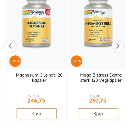
-25 %
-25 %
Magnesium Glysinat 120
Mega B stress Ekstra
kapsler
sterk 120 Vegkapsler
329,00
397,00
246,75
297,75
Kjøp
Kjøp