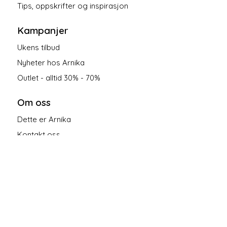
Tips, oppskrifter og inspirasjon
Kampanjer
Ukens tilbud
Nyheter hos Arnika
Outlet - alltid 30% - 70%
Om oss
Dette er Arnika
Kontakt oss
Salgsbetingelser
Personvern
Følg oss på sosiale medier!