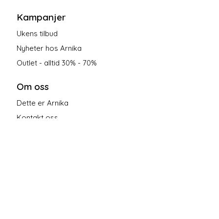
Kampanjer
Ukens tilbud
Nyheter hos Arnika
Outlet - alltid 30% - 70%
Om oss
Dette er Arnika
Kontakt oss
Salgsbetingelser
Personvern
Følg oss på sosiale medier!