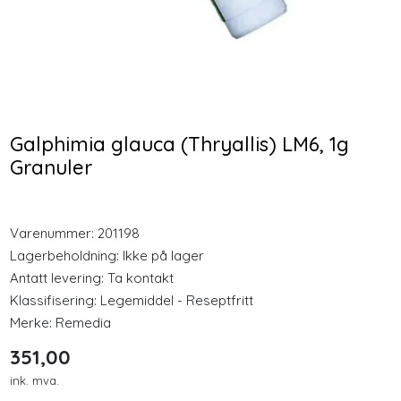
Longevity
Nyheter
Bio Life Vitamin D3 med
Arnika 25g Salve
K2 60 Vegkapsler
Inspirasjon
Galphimia glauca (Thryallis) LM6, 1g
348,00
199,00
Granuler
Merker
Kjøp
Kjøp
Legemidler
Varenummer:
201198
Lagerbeholdning:
Ikke på lager
Antatt levering: Ta kontakt
Klassifisering:
Legemiddel - Reseptfritt
Merke:
Remedia
351,00
ink. mva.