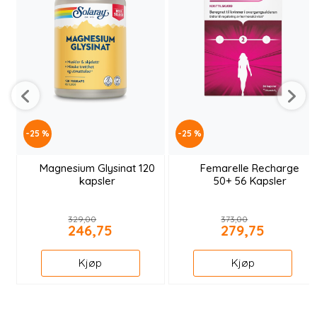
-25 %
-25 %
Magnesium Glysinat 120
Femarelle Recharge
kapsler
50+ 56 Kapsler
329,00
373,00
246,75
279,75
Kjøp
Kjøp