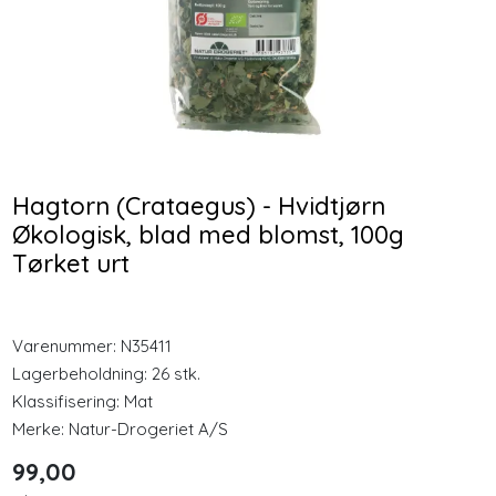
Longevity
-25 %
-25 %
Nyheter
Mega B stress Ekstra
Solaray Magnesium
sterk 120 Vegkapsler
Glysinat 240 kapsler
Inspirasjon
397,00
649,00
Hagtorn (Crataegus) - Hvidtjørn
Merker
297,75
486,75
Økologisk, blad med blomst, 100g
Tørket urt
Kjøp
Kjøp
Legemidler
Varenummer:
N35411
Lagerbeholdning:
26 stk.
Klassifisering:
Mat
Merke:
Natur-Drogeriet A/S
99,00