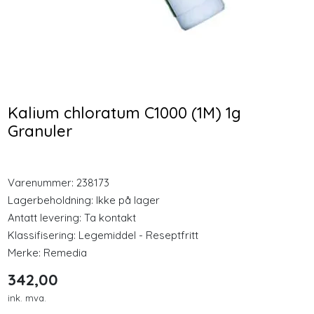
Longevity
-25 %
-25 %
Nyheter
KSM66 Økonomi 240
GPH Rødkløver
kapsler
Fytoøstrogen 30
Inspirasjon
Kapsler
Kalium chloratum C1000 (1M) 1g
459,00
353,00
Granuler
Merker
344,25
264,75
Kjøp
Kjøp
Legemidler
Varenummer:
238173
Lagerbeholdning:
Ikke på lager
Antatt levering: Ta kontakt
Klassifisering:
Legemiddel - Reseptfritt
Merke:
Remedia
342,00
ink. mva.