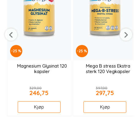
-25 %
-25 %
Magnesium Glysinat 120
Mega B stress Ekstra
kapsler
sterk 120 Vegkapsler
329,00
397,00
246,75
297,75
Kjøp
Kjøp