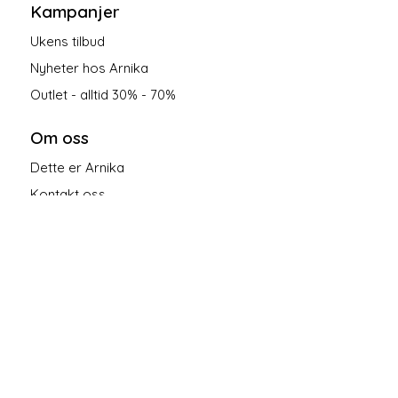
Kampanjer
Ukens tilbud
Nyheter hos Arnika
Outlet - alltid 30% - 70%
Om oss
Dette er Arnika
Kontakt oss
Salgsbetingelser
Personvern
Følg oss på sosiale medier!