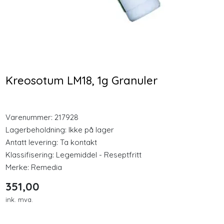
Longevity
Nyheter
Bio Life Vitamin D3 med
Arnika 25g Salve
K2 60 Vegkapsler
Inspirasjon
Kreosotum LM18, 1g Granuler
348,00
199,00
Merker
Varenummer:
217928
Kjøp
Kjøp
Legemidler
Lagerbeholdning:
Ikke på lager
Antatt levering: Ta kontakt
Klassifisering:
Legemiddel - Reseptfritt
Merke:
Remedia
351,00
ink. mva.