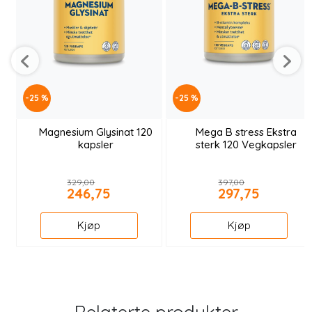
-25 %
-25 %
Magnesium Glysinat 120
Mega B stress Ekstra
kapsler
sterk 120 Vegkapsler
329,00
397,00
246,75
297,75
Kjøp
Kjøp