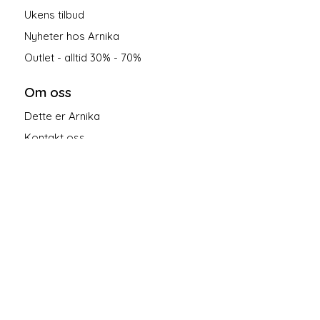
Ukens tilbud
Nyheter hos Arnika
Outlet - alltid 30% - 70%
Om oss
Dette er Arnika
Kontakt oss
Salgsbetingelser
Personvern
Følg oss på sosiale medier!