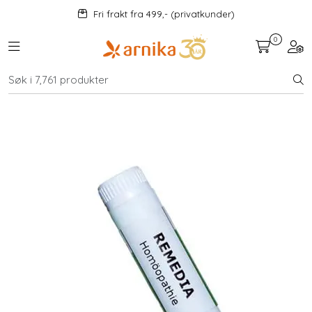
Skip to main content
Fri frakt fra 499,- (privatkunder)
0
Toggle navigation
Togg
Kosttilskudd
KAMPANJER
Andre kunder kjøpte også...
×
Mat og drikke
Urter
Hjem og kjøkken
Velvære