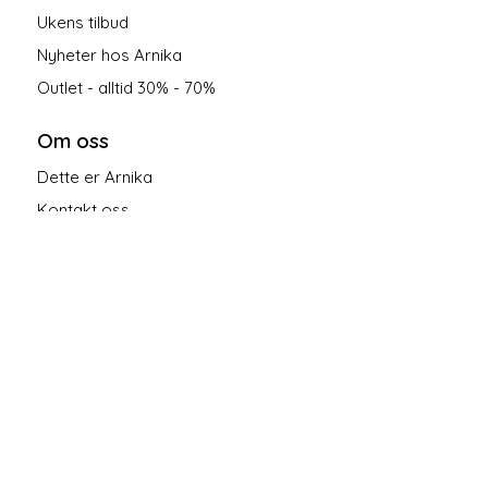
Ukens tilbud
Nyheter hos Arnika
Outlet - alltid 30% - 70%
Om oss
Dette er Arnika
Kontakt oss
Salgsbetingelser
Personvern
Følg oss på sosiale medier!