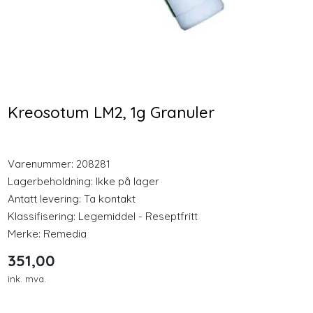
Longevity
Nyheter
Arnika 25g Salve
Psyllium Husk -
Loppefrøskall
Inspirasjon
ØKOLOGISK 250g
Kreosotum LM2, 1g Granuler
199,00
207,00
Merker
Varenummer:
208281
Kjøp
Kjøp
Legemidler
Lagerbeholdning:
Ikke på lager
Antatt levering: Ta kontakt
Klassifisering:
Legemiddel - Reseptfritt
Merke:
Remedia
351,00
ink. mva.