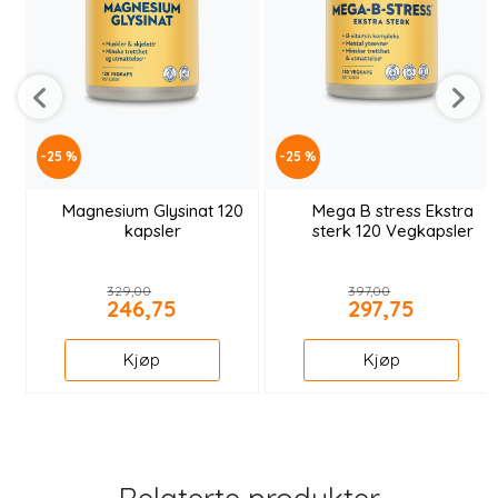
-25 %
-25 %
Magnesium Glysinat 120
Mega B stress Ekstra
kapsler
sterk 120 Vegkapsler
329,00
397,00
246,75
297,75
Kjøp
Kjøp