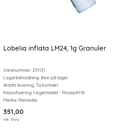
Longevity
-25 %
-25 %
Nyheter
KSM66 Økonomi 240
GPH Rødkløver
kapsler
Fytoøstrogen 30
Inspirasjon
Kapsler
Lobelia inflata LM24, 1g Granuler
459,00
353,00
Merker
344,25
264,75
Varenummer:
231131
Kjøp
Kjøp
Legemidler
Lagerbeholdning:
Ikke på lager
Antatt levering: Ta kontakt
Klassifisering:
Legemiddel - Reseptfritt
Merke:
Remedia
351,00
ink. mva.