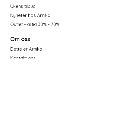
Ukens tilbud
Nyheter hos Arnika
Outlet - alltid 30% - 70%
Om oss
Dette er Arnika
Kontakt oss
Salgsbetingelser
Personvern
Følg oss på sosiale medier!