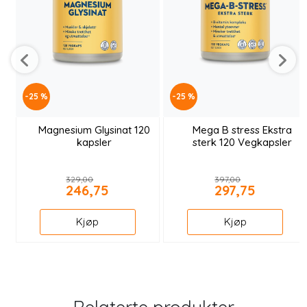
-25 %
-25 %
Magnesium Glysinat 120
Mega B stress Ekstra
kapsler
sterk 120 Vegkapsler
329,00
397,00
246,75
297,75
Kjøp
Kjøp