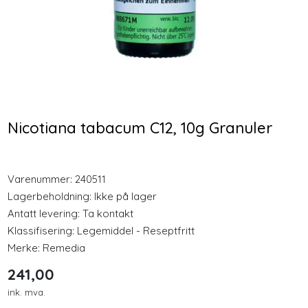
Longevity
-25 %
-25 %
Nyheter
KSM66 Økonomi 240
GPH Rødkløver
kapsler
Fytoøstrogen 30
Inspirasjon
Kapsler
459,00
353,00
Nicotiana tabacum C12, 10g Granuler
Merker
344,25
264,75
Kjøp
Kjøp
Legemidler
Varenummer:
240511
Lagerbeholdning:
Ikke på lager
Antatt levering: Ta kontakt
Klassifisering:
Legemiddel - Reseptfritt
Merke:
Remedia
241,00
ink. mva.