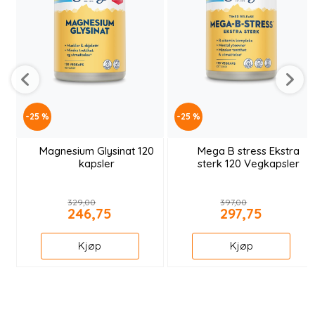
-25 %
-25 %
Magnesium Glysinat 120
Mega B stress Ekstra
kapsler
sterk 120 Vegkapsler
329,00
397,00
246,75
297,75
Kjøp
Kjøp