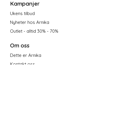
Kampanjer
Ukens tilbud
Nyheter hos Arnika
Outlet - alltid 30% - 70%
Om oss
Dette er Arnika
Kontakt oss
Salgsbetingelser
Personvern
Følg oss på sosiale medier!