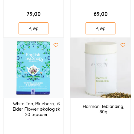
79,00
69,00
Kjøp
Kjøp
White Tea, Blueberry &
Harmoni teblanding,
Elder Flower økologisk
80g
20 teposer