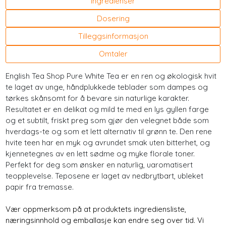
Ingredienser
Dosering
Tilleggsinformasjon
Omtaler
English Tea Shop Pure White Tea er en ren og økologisk hvit
te laget av unge, håndplukkede teblader som dampes og
tørkes skånsomt for å bevare sin naturlige karakter.
Resultatet er en delikat og mild te med en lys gyllen farge
og et subtilt, friskt preg som gjør den velegnet både som
hverdags-te og som et lett alternativ til grønn te. Den rene
hvite teen har en myk og avrundet smak uten bitterhet, og
kjennetegnes av en lett sødme og myke florale toner.
Perfekt for deg som ønsker en naturlig, uaromatisert
teopplevelse. Teposene er laget av nedbrytbart, ubleket
papir fra tremasse.
Vær oppmerksom på at produktets ingrediensliste,
næringsinnhold og emballasje kan endre seg over tid. Vi