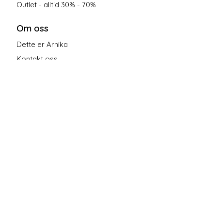
Outlet - alltid 30% - 70%
Om oss
Dette er Arnika
Kontakt oss
Salgsbetingelser
Personvern
Følg oss på sosiale medier!