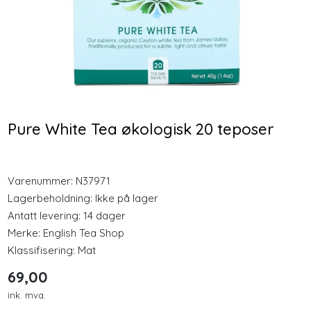
Longevity
-25 %
Nyheter
Plantforce Synergy
NAC 600 mg, 60 kapsler
Protein Vanilje 400g
Inspirasjon
Pulver
302,00
349,00
Pure White Tea økologisk 20 teposer
Merker
226,50
Kjøp
Kjøp
Legemidler
Varenummer:
N37971
Lagerbeholdning:
Ikke på lager
Antatt levering: 14 dager
Merke:
English Tea Shop
Klassifisering:
Mat
69,00
ink. mva.