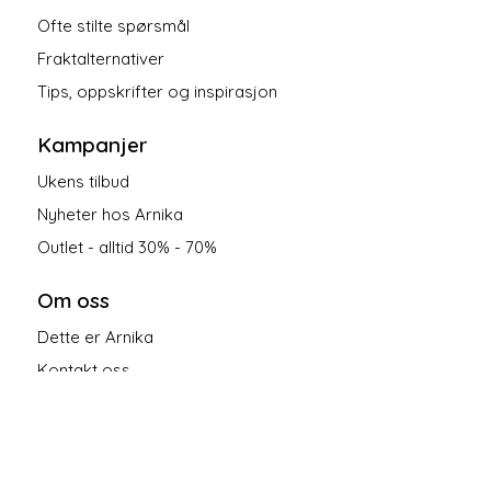
Ofte stilte spørsmål
Fraktalternativer
Tips, oppskrifter og inspirasjon
Kampanjer
Ukens tilbud
Nyheter hos Arnika
Outlet - alltid 30% - 70%
Om oss
Dette er Arnika
Kontakt oss
Salgsbetingelser
Personvern
Følg oss på sosiale medier!