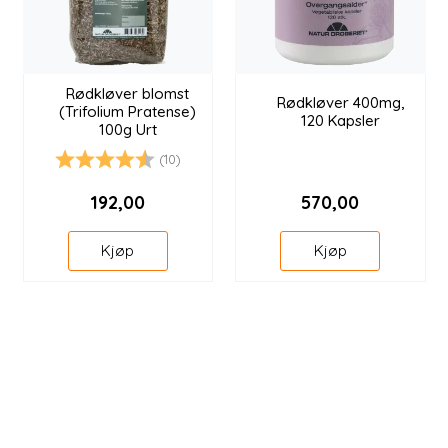
Longevity
Nyheter
Rødkløver blomst
Rødkløver 400mg,
(Trifolium Pratense)
120 Kapsler
Inspirasjon
100g Urt
(10)
Karakter:
4.8 av 5 mulige
Merker
192,00
570,00
Legemidler
Kjøp
Kjøp