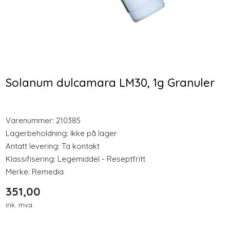
Longevity
Nyheter
Cocosa MCT Energy Oil
Nozovent 2 stk medium
500ml Olje
nesebøyle
Inspirasjon
Solanum dulcamara LM30, 1g Granuler
328,00
128,00
Merker
Varenummer:
210385
Kjøp
Kjøp
Legemidler
Lagerbeholdning:
Ikke på lager
Antatt levering: Ta kontakt
Klassifisering:
Legemiddel - Reseptfritt
Merke:
Remedia
351,00
ink. mva.