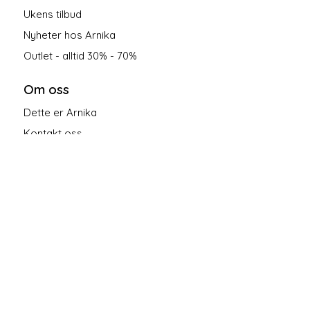
Ukens tilbud
Nyheter hos Arnika
Outlet - alltid 30% - 70%
Om oss
Dette er Arnika
Kontakt oss
Salgsbetingelser
Personvern
Følg oss på sosiale medier!