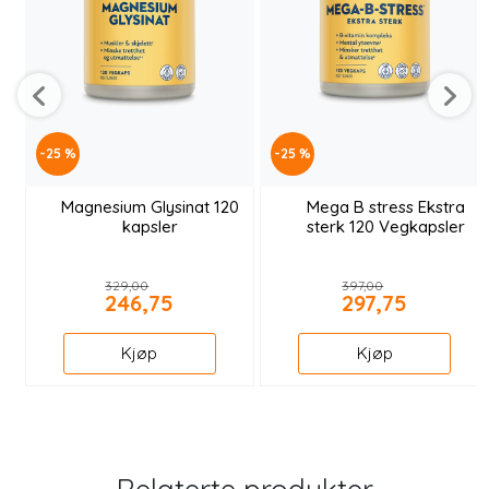
-25 %
-25 %
Magnesium Glysinat 120
Mega B stress Ekstra
kapsler
sterk 120 Vegkapsler
329,00
397,00
246,75
297,75
Kjøp
Kjøp