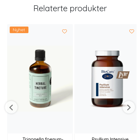
Relaterte produkter
Nyhet
Trigonella foenum-
Psyllium Intensive