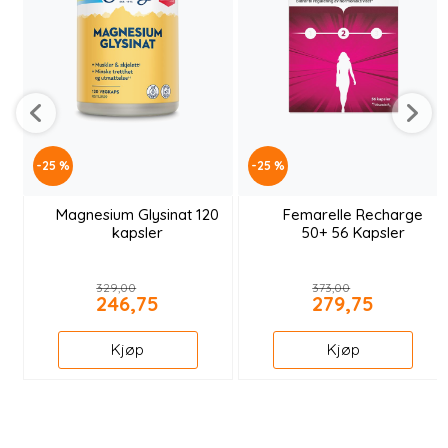
-25 %
-25 %
Magnesium Glysinat 120
Femarelle Recharge
kapsler
50+ 56 Kapsler
329,00
373,00
246,75
279,75
Kjøp
Kjøp