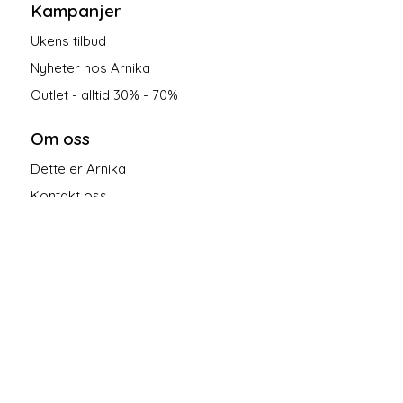
Kampanjer
Ukens tilbud
Nyheter hos Arnika
Outlet - alltid 30% - 70%
Om oss
Dette er Arnika
Kontakt oss
Salgsbetingelser
Personvern
Følg oss på sosiale medier!