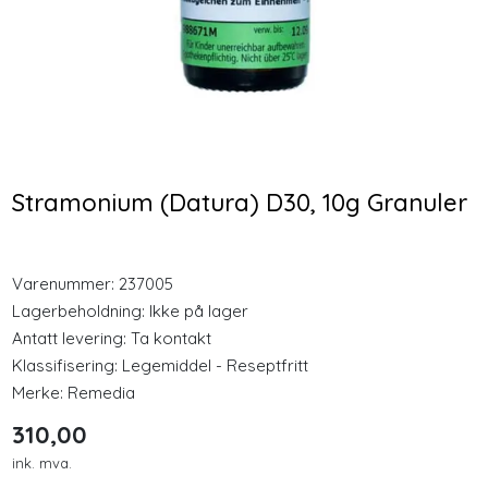
Longevity
Nyheter
Bio Life Fermentert
Nozovent 2 stk medium
Svart Hvitløk 60 kapsler
nesebøyle
Inspirasjon
365,00
128,00
Stramonium (Datura) D30, 10g Granuler
Merker
Kjøp
Kjøp
Legemidler
Varenummer:
237005
Lagerbeholdning:
Ikke på lager
Antatt levering: Ta kontakt
Klassifisering:
Legemiddel - Reseptfritt
Merke:
Remedia
310,00
ink. mva.