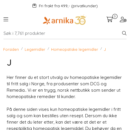
Skip to main content
Fri frakt fra 499,- (privatkunder)
0
Toggle navigation
Togg
Kosttilskudd
KAMPANJER
Forsiden
Legemidler
Homeopatiske legemidler
J
J
Mat og drikke
Her finner du et stort utvalg av homeopatiske legemidler
Urter
til fritt salg i Norge, fra produsenter som DCG og
Remedia.. Vi er en trygg, norsk nettbutikk som sender ut
Hjem og kjøkken
homeopatiske remedier til kunder.
På denne siden vises kun homeopatiske legemidler i fritt
Velvære
salg og som kan bestilles uten resept. Dersom du ikke
finner det du leter etter, kan det være at det er et
reseptpliktig homeopatisk legemiddel. Du behøver da en