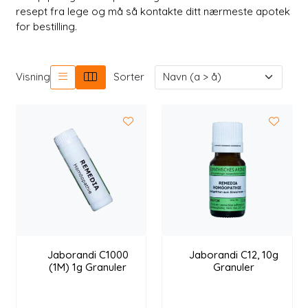
Longevity
resept fra lege og må så kontakte ditt nærmeste apotek
for bestilling.
Nyheter
Visning
Sorter
Inspirasjon
Merker
Legemidler
Jaborandi C1000
Jaborandi C12, 10g
(1M) 1g Granuler
Granuler