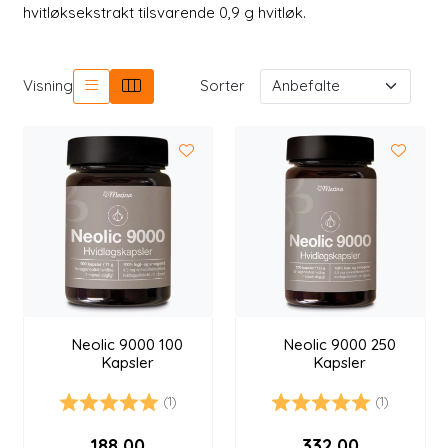
Longevity
hvitløksekstrakt tilsvarende 0,9 g hvitløk.
Nyheter
Visning
Sorter
Inspirasjon
Merker
Legemidler
Neolic 9000 100
Neolic 9000 250
Kapsler
Kapsler
(1)
(1)
Karakter:
5.0 av 5 mulige
Karakter:
5.0 av 5 mulige
188,00
332,00