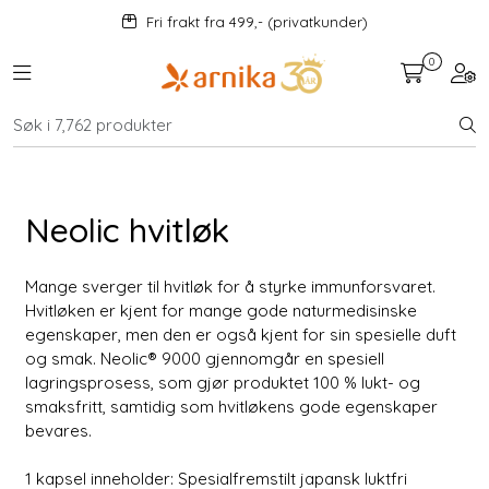
Skip to main content
Fri frakt fra 499,- (privatkunder)
0
Toggle navigation
Togg
Kosttilskudd
KAMPANJER
Neolic hvitløk
Mat og drikke
Mange sverger til hvitløk for å styrke immunforsvaret.
Urter
Hvitløken er kjent for mange gode naturmedisinske
egenskaper, men den er også kjent for sin spesielle duft
og smak. Neolic® 9000 gjennomgår en spesiell
Hjem og kjøkken
lagringsprosess, som gjør produktet 100 % lukt- og
smaksfritt, samtidig som hvitløkens gode egenskaper
Velvære
bevares.
1 kapsel inneholder: Spesialfremstilt japansk luktfri